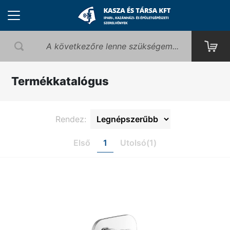
Termékkatalógus
Rendez:
Első
1
Utolsó(1)