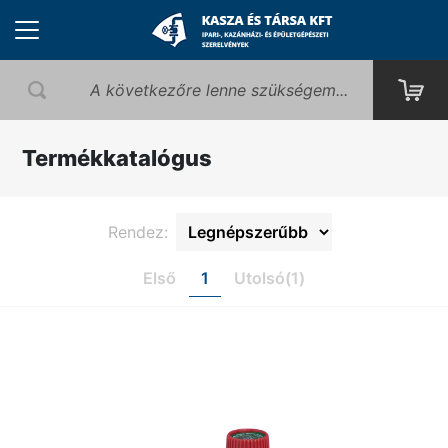
Termékkatalógus
Rendez:
Első
1
Utolsó(1)