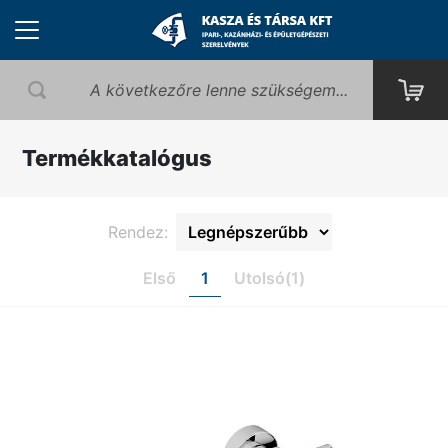
Termékkatalógus
Rendez:
Első
1
Utolsó(1)