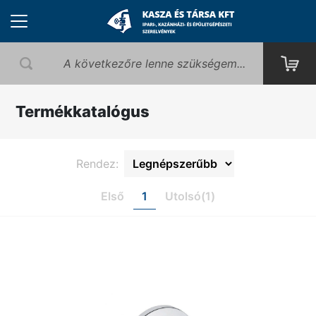
Termékkatalógus
Rendez:
Első
1
Utolsó(1)