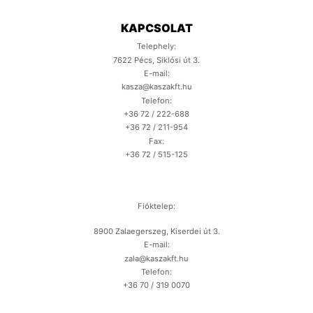
KAPCSOLAT
Telephely:
7622 Pécs, Siklósi út 3.
E-mail:
kasza@kaszakft.hu
Telefon:
+36 72 / 222-688
+36 72 / 211-954
Fax:
+36 72 / 515-125
Fióktelep:
8900 Zalaegerszeg, Kiserdei út 3.
E-mail:
zala@kaszakft.hu
Telefon:
+36 70 / 319 0070