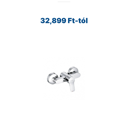
32,899
Ft-tól