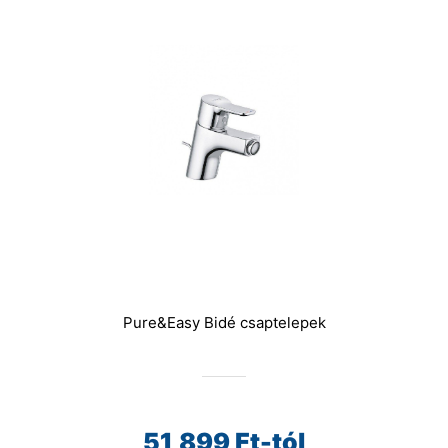
Pure&Easy Bidé csaptelepek
51,899
Ft-tól