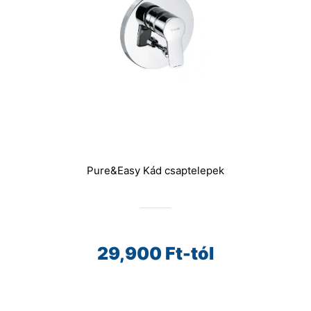
Pure&Easy Kád csaptelepek
29,900
Ft-tól