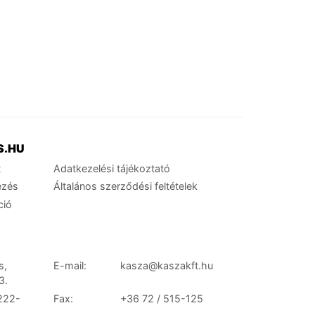
S.HU
t
Adatkezelési tájékoztató
ezés
Általános szerződési feltételek
ció
s,
E-mail:
kasza@kaszakft.hu
3.
222-
Fax:
+36 72 / 515-125