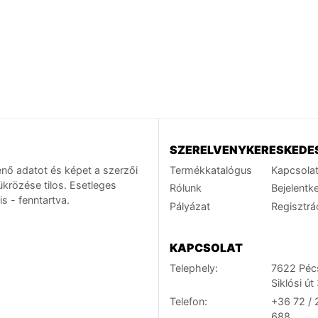
SZERELVENYKERESKEDE
nő adatot és képet a szerzői
Termékkatalógus
Kapcsola
ükrözése tilos. Esetleges
Rólunk
Bejelentk
s - fenntartva.
Pályázat
Regisztrá
KAPCSOLAT
Telephely:
7622 Péc
Siklósi út 
Telefon:
+36 72 / 
688