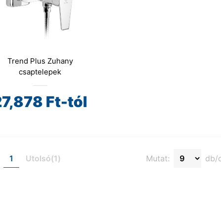
Trend Plus Zuhany
csaptelepek
27,878
Ft-tól
1
Utolsó(1)
Mutat:
db/o