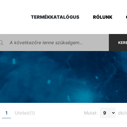
TERMÉKKATALÓGUS
RÓLUNK
KER
1
Utolsó(1)
Mutat:
db/o