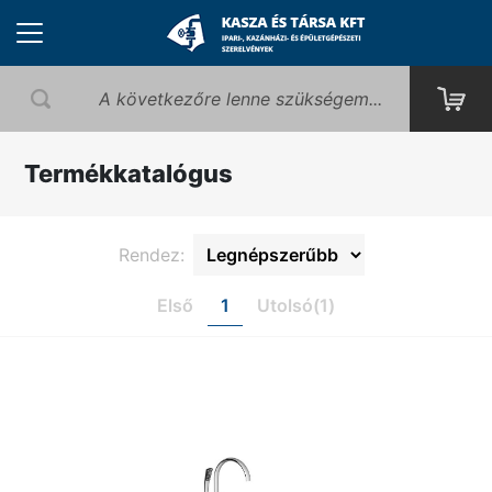
Termékkatalógus
Rendez:
Első
1
Utolsó(1)