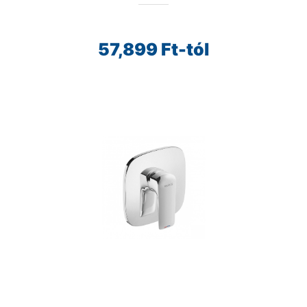
57,899
Ft-tól