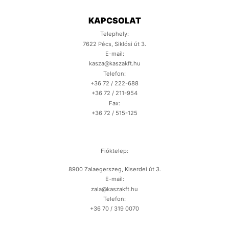
KAPCSOLAT
Telephely:
7622 Pécs, Siklósi út 3.
E-mail:
kasza@kaszakft.hu
Telefon:
+36 72 / 222-688
+36 72 / 211-954
Fax:
+36 72 / 515-125
Fióktelep:
8900 Zalaegerszeg, Kiserdei út 3.
E-mail:
zala@kaszakft.hu
Telefon:
+36 70 / 319 0070