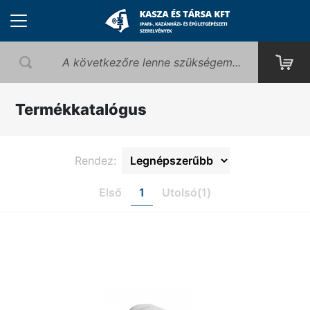
Termékkatalógus
Rendez:
Első
1
Utolsó(1)