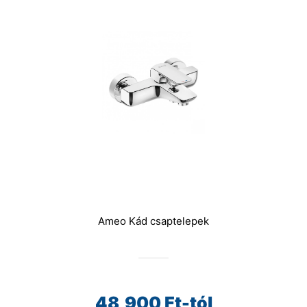
Ameo Kád csaptelepek
48,900
Ft-tól