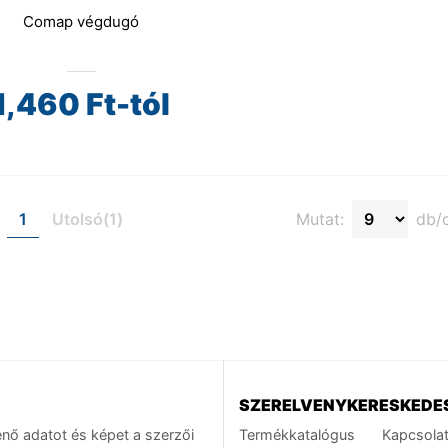
Comap végdugó
1,460
Ft-tól
1
Utolsó(1)
Mutat:
db/o
SZERELVENYKERESKEDE
nő adatot és képet a szerzői
Termékkatalógus
Kapcsola