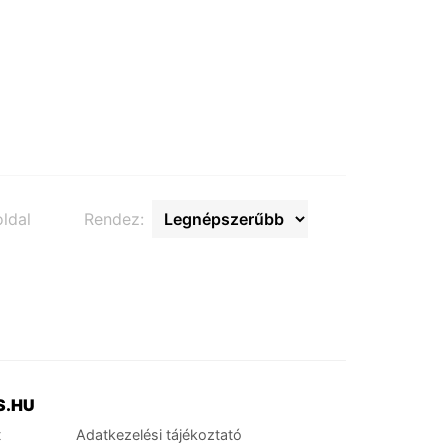
ldal
Rendez:
S.HU
t
Adatkezelési tájékoztató