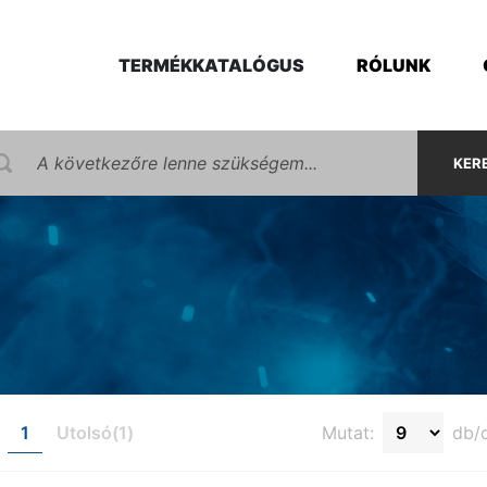
TERMÉKKATALÓGUS
RÓLUNK
KER
1
Utolsó(1)
Mutat:
db/o