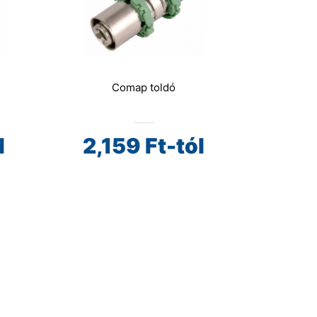
Comap toldó
l
2,159
Ft-tól