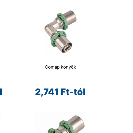
Comap könyök
l
2,741
Ft-tól