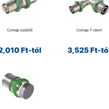
Comap szűkítő
Comap T-idom
2,010
Ft-tól
3,525
Ft-tó