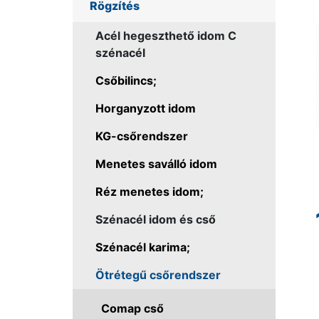
Rögzítés
Acél hegeszthető idom C
szénacél
Csőbilincs;
Horganyzott idom
KG-csőrendszer
Menetes saválló idom
Réz menetes idom;
Szénacél idom és cső
Szénacél karima;
Ötrétegű csőrendszer
Comap cső